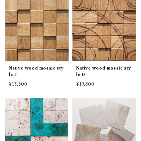
Native wood mosaic sty
Native wood mosaic sty
le F
le D
¥13,300
¥19,800