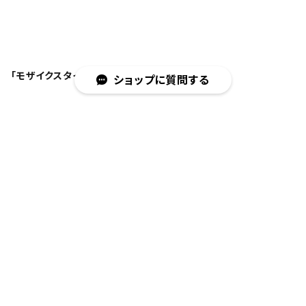
「モザイクスタイル」とは
ショップに質問する
あなたの中に眠っている「美しいイメージ」を引き出し、パッチワー
クのように空間に表現することで、人生や暮らしの質を上げる「モ
キーワードから探す
ザイクスタイル」という暮らしを楽しむご提案です。
インテリアに“装飾”をし、自分の「好き」や「きれい」や「気持ちいい」
を集め、様々な “マテリアル”や“色”、“形”や“光” のカケラを組
カテゴリから探す
み合わせることで、暮らしの中に「あなたの“装飾”」を表現するお
手伝いをいたします。