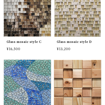
Glass mosaic style C
Glass mosaic style D
¥16,500
¥13,200