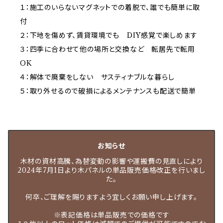
１：施工のいらないマグネットでの着脱で、誰でも簡単に取
付
２：下地を傷めず、賃貸環境でも DIY感覚で楽しめます
３：四季に合わせて他の場所と交換など 転居先で転用
OK
４：解体で廃棄をしない サスティナブルな暮らし
５：取り外せるので破損によるメンテナンスも配送で簡単
お知らせ
木材の資材高騰、為替変動の影響や運搬費の見直しにより
2024年7月1日より木パネルの単品販売価格改正を行いまし
た。
何卒、ご理解を賜りますよう宜しくお願い申し上げます。
※表記価格は単品販売での価格です