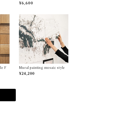
¥6,600
le F
Mural painting mosaic style
¥24,200