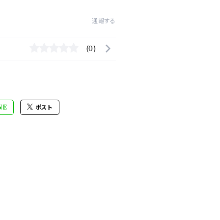
通報する
(0)
NE
ポスト