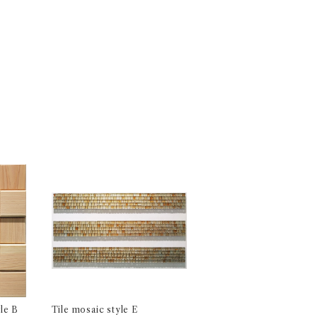
le B
Tile mosaic style E