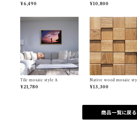
¥6,490
¥10,800
Tile mosaic style A
Native wood mosaic sty
¥21,780
¥13,300
商品一覧に戻る