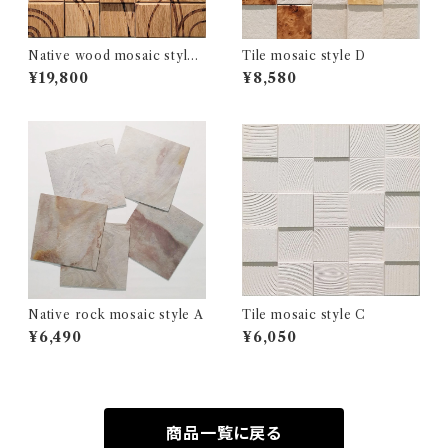
Native wood mosaic style
Tile mosaic style D
D
¥19,800
¥8,580
Native rock mosaic style A
Tile mosaic style C
¥6,490
¥6,050
商品一覧に戻る