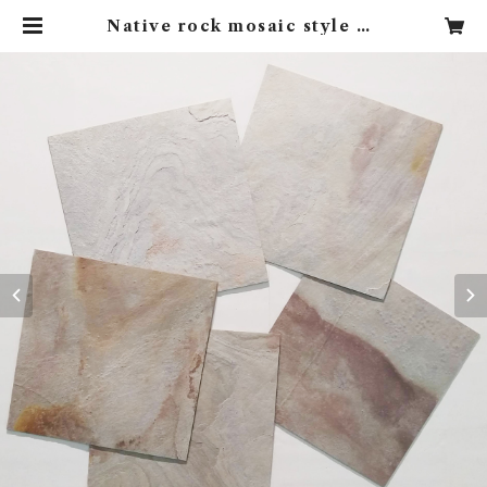
Native rock mosaic style A |
mosaic style