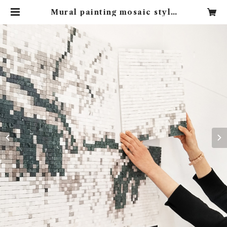
Mural painting mosaic style
| mosaic style