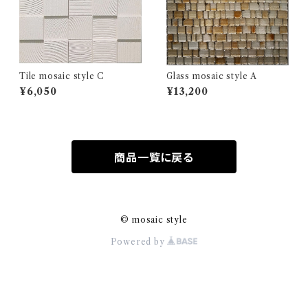
Tile mosaic style C
Glass mosaic style A
¥6,050
¥13,200
商品一覧に戻る
© mosaic style
Powered by