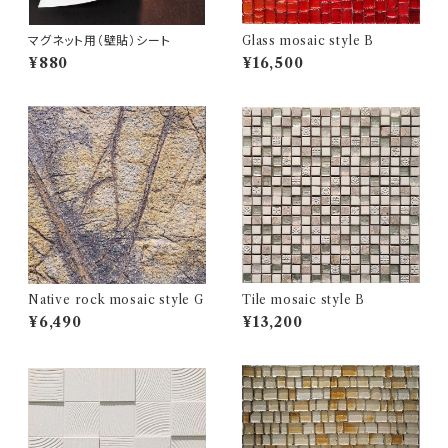
マグネット用（壁貼）シート
Glass mosaic style B
¥880
¥16,500
Native rock mosaic style G
Tile mosaic style B
¥6,490
¥13,200